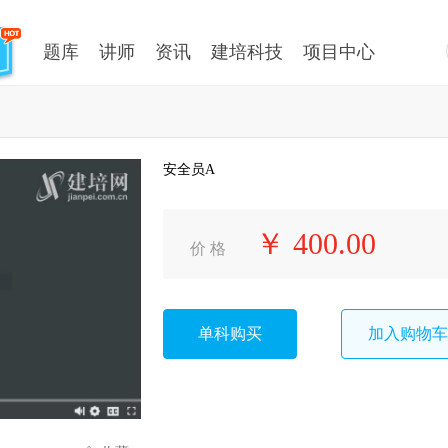
题库
讲师
资讯
建培科技
项目中心
安全员A
￥ 400.00
价 格
单科购买
加入购物车